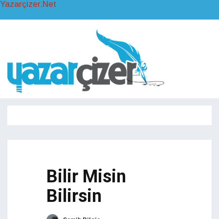
Yazarçizer.Net
Toggl
naviga
Toggle
navigati
Bilir Misin
Bilirsin