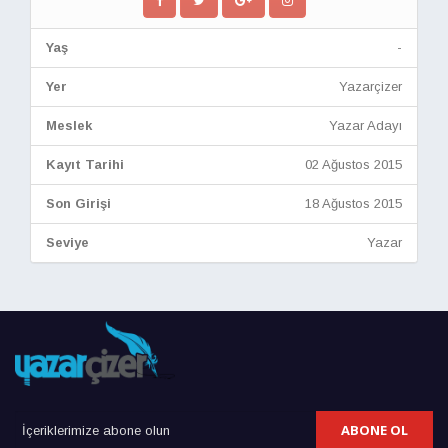
Yaş
-
Yer
Yazarçizer
Meslek
Yazar Adayı
Kayıt Tarihi
02 Ağustos 2015
Son Girişi
18 Ağustos 2015
Seviye
Yazar
ABONE OL