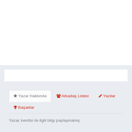
Toggle
navigati
Yazar Hakkında
Arkadaş Listesi
Yazılar
Başarılar
Yazar, kendisi ile ilgili bilgi paylaşmamış.