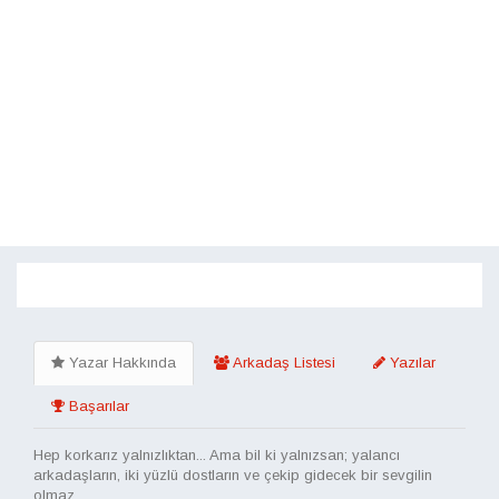
Toggle
navigati
Yazar Hakkında
Arkadaş Listesi
Yazılar
Başarılar
Hep korkarız yalnızlıktan... Ama bil ki yalnızsan; yalancı
arkadaşların, iki yüzlü dostların ve çekip gidecek bir sevgilin
olmaz...