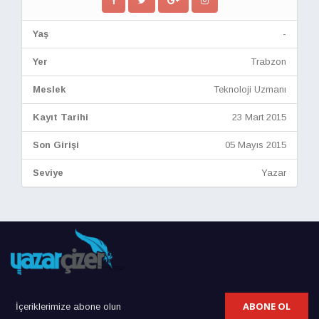
Yaş
-
Yer
Trabzon
Meslek
Teknoloji Uzmanı
Kayıt Tarihi
23 Mart 2015
Son Girişi
05 Mayıs 2015
Seviye
Yazar
ABONE OL