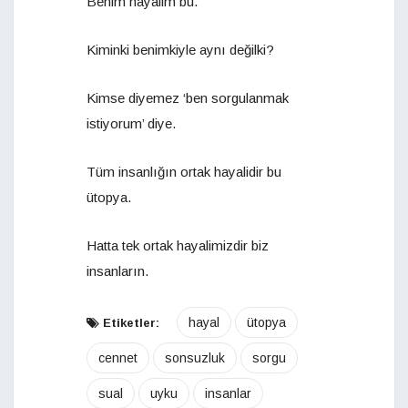
Benim hayalim bu.
Kiminki benimkiyle aynı değilki?
Kimse diyemez ‘ben sorgulanmak
istiyorum’ diye.
Tüm insanlığın ortak hayalidir bu
ütopya.
Hatta tek ortak hayalimizdir biz
insanların.
hayal
ütopya
Etiketler:
cennet
sonsuzluk
sorgu
sual
uyku
insanlar