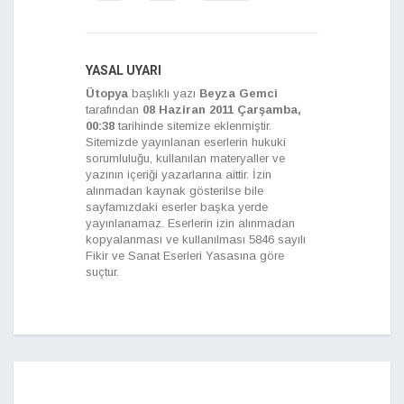
YASAL UYARI
Ütopya
başlıklı yazı
Beyza Gemci
tarafından
08 Haziran 2011 Çarşamba,
00:38
tarihinde sitemize eklenmiştir.
Sitemizde yayınlanan eserlerin hukuki
sorumluluğu, kullanılan materyaller ve
yazının içeriği yazarlarına aittir. İzin
alınmadan kaynak gösterilse bile
sayfamızdaki eserler başka yerde
yayınlanamaz. Eserlerin izin alınmadan
kopyalanması ve kullanılması 5846 sayılı
Fikir ve Sanat Eserleri Yasasına göre
suçtur.