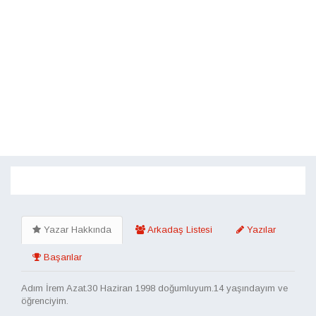
Toggle
navigati
Yazar Hakkında
Arkadaş Listesi
Yazılar
Başarılar
Adım İrem Azat.30 Haziran 1998 doğumluyum.14 yaşındayım ve
öğrenciyim.