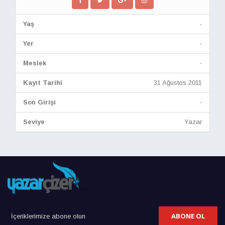
Yaş
-
Yer
-
Meslek
-
Kayıt Tarihi
31 Ağustos 2011
Son Girişi
-
Seviye
Yazar
ABONE OL